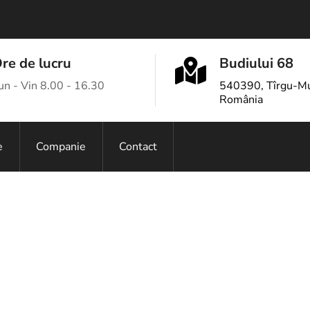
re de lucru
Budiului 68
un - Vin 8.00 - 16.30
540390, Tîrgu-Mu
România
e
Companie
Contact
Programare CAM
Prelucrări mecanice
Asamblare, reglaj și certif