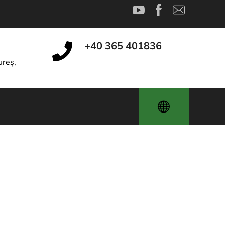
+40 365 401836
reș,
icare