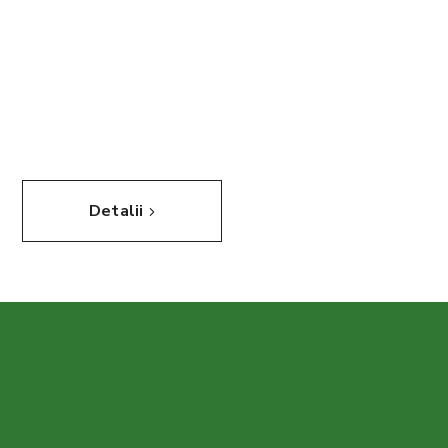
cu o bogată experiență în
proiectare mecanică,
simulare de roboți și
producție.
Detalii