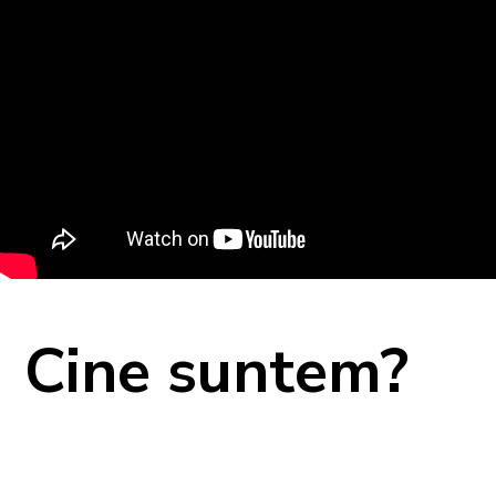
Cine suntem?
TMF S.R.L. este un grup de
înaltă calificare profesională,