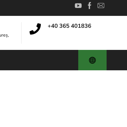
+40 365 401836
reș,
 und Zertifizierung
en