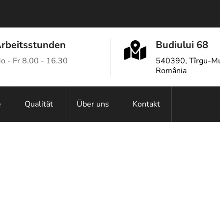
rbeitsstunden
Budiului 68
o - Fr 8.00 - 16.30
540390, Tîrgu-Mu
România
e
Qualität
Über uns
Kontakt
Zusammenbau, Einstellung
Mechanische Bearbeitung
CAM-Programmierung