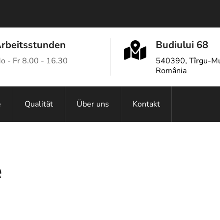
rbeitsstunden
Budiului 68
o - Fr 8.00 - 16.30
540390, Tîrgu-Mu
România
e
Qualität
Über uns
Kontakt
e
Zusammenbau, Einstellung
Mechanische Bearbeitung
CAM-Programmierung