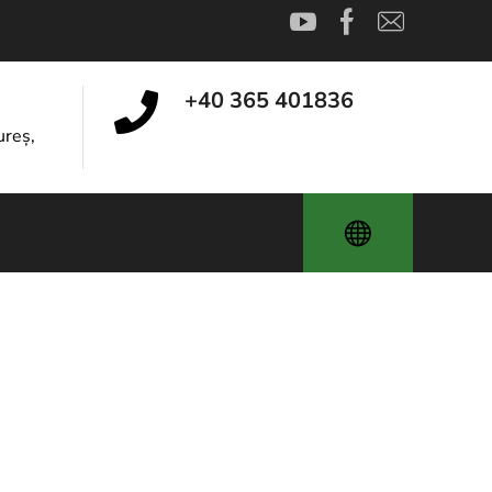
+40 365 401836
reș,
 und Zertifizierung
en